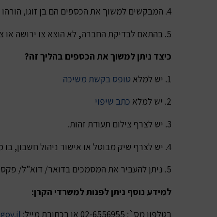
4. המבקשים למשוך את הכספים הם בן זוגו, הורהו או ילדו של העמית המנוח.
5. בהתאם לבדיקת החברה
,
לא הוצא צו ירושה או צ
כיצד ניתן למשוך את הכספים בהליך זה
?
1. יש למלא
טופס בקשת משיכה
2. יש למלא
כתב שיפוי
3. יש לצרף צילום תעודת זהות.
4. יש לצרף שיק מבוטל או אישור ניהול חשבון, בו מצוינים פרטי חשבון בנק אליו יועברו הכספים.
5. ניתן להעביר את המסמכים בדואר/ דוא”ל/ פקס (ראה בקישור צור קשר) לאחר שזוהה המבקש וחתם על המסמכים בפני עורך דין
למידע נוסף ניתן לפנות למשרדי הקרן
:
בטלפון מס`: 02-6556955 או בכתובת מייל:
gov.il