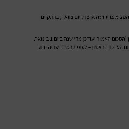
יא צו ירושה או צו קיום צוואה, בהתקיים
1. יתרת הכספים בחשבון עמית שנפטר אינה עולה על 8,000 ₪ במועד בו הוגשה הבקשה למשיכת הכספים מהחשבון (הסכום האמור יעודכן מדי שנה ביום 1 בינואר,
ום 1 בינואר של השנה שקדמה לו ולעניין יום העדכון הראשון – לעומת המדד שהיה ידוע