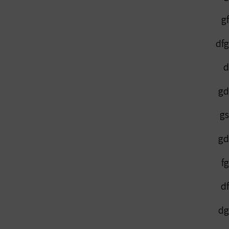
gf
dfg
d
gd
gs
gd
fg
df
dg