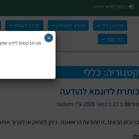
Ski
כניסה לאיזור האישי
t
conten
מידע כללי
מידע למעסיק
מידע לעמית
×
צור קשר
אנו מבקשים ליידע אותך 
קטגוריה:
כללי
כותרת לדוגמא להודעה
פורסם ב
23 בינואר 2020
ע"י
tadam
ברוכים הבאים ,זו ההודעה הראשונה . ניתן למחוק או לערוך אותו,
dg