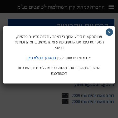
החברה לניהול קרן השתלמות לשופטים בע"מ
Ski
הכרעות עקרוניות
t
conten
×
אנו מבקשים ליידע אותך כי באתר עודכנה מדיניות פרטיות,
המפרטת כיצד אנו אוספים מידע ומשתמשים בו ומהן זכויותיך
דף הבית
»
נכסי הקופה
»
הכרעות עקרוניות
בנושא.
אנו מזמינים אותך לעיין
במסמך המלא כאן
.
כתובת דואר אלקטרוני לצורך העברת מידע בין חברות
המשך שימושך באתר מהווה הסכמה למדיניות הפרטיות
מנהלות ליישום חוזר הכרעות עקרוניות
המעודכנת
yaelh@court.gov.il
דוח תשואות יומיות שנת 2009
הורד
דוח תשואות יומיות שנת 2008
הורד