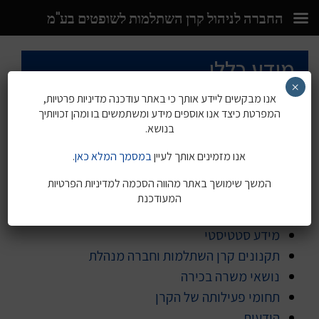
החברה לניהול קרן השתלמות לשופטים בע"מ
Ski
מידע כללי
t
conten
×
אנו מבקשים ליידע אותך כי באתר עודכנה מדיניות פרטיות,
המפרטת כיצד אנו אוספים מידע ומשתמשים בו ומהן זכויותיך
דף הבית
»
מידע כללי
בנושא.
אנו מזמינים אותך לעיין
במסמך המלא כאן
.
חברי ועדות
המשך שימושך באתר מהווה הסכמה למדיניות הפרטיות
חברי דירקטוריון
המעודכנת
מבנה הארגון
מידע סטטיסטי
תקנונים קרן השתלמות וחברה מנהלת
נושאי משרה בכירה
תחומי פעילותה של הקרן
הודעות